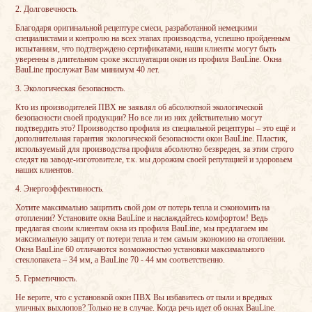
2. Долговечность.
Благодаря оригинальной рецептуре смеси, разработанной немецкими
специалистами и контролю на всех этапах производства, успешно пройденным
испытаниям, что подтверждено сертификатами, наши клиенты могут быть
уверенны в длительном сроке эксплуатации окон из профиля BauLine. Окна
BauLine прослужат Вам минимум 40 лет.
3. Экологическая безопасность.
Кто из производителей ПВХ не заявлял об абсолютной экологической
безопасности своей продукции? Но все ли из них действительно могут
подтвердить это? Производство профиля из специальной рецептуры – это ещё и
дополнительная гарантия экологической безопасности окон BauLine. Пластик,
используемый для производства профиля абсолютно безвреден, за этим строго
следят на заводе-изготовителе, т.к. мы дорожим своей репутацией и здоровьем
наших клиентов.
4. Энергоэффективность.
Хотите максимально защитить свой дом от потерь тепла и сэкономить на
отоплении? Установите окна BauLine и наслаждайтесь комфортом! Ведь
предлагая своим клиентам окна из профиля BauLine, мы предлагаем им
максимальную защиту от потери тепла и тем самым экономию на отоплении.
Окна BauLine 60 отличаются возможностью установки максимального
стеклопакета – 34 мм, а BauLine 70 - 44 мм соответственно.
5. Герметичность.
Не верите, что с установкой окон ПВХ Вы избавитесь от пыли и вредных
уличных выхлопов? Только не в случае. Когда речь идет об окнах BauLine.