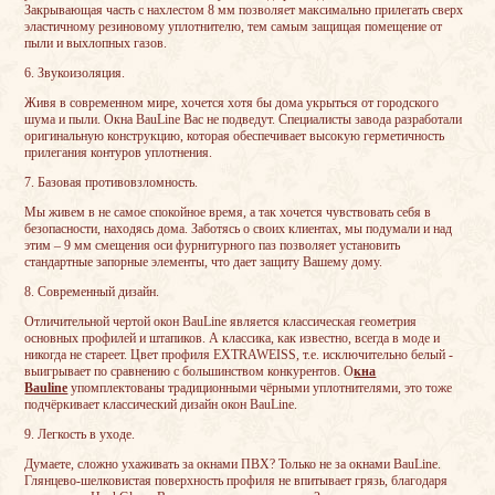
Закрывающая часть с нахлестом 8 мм позволяет максимально прилегать сверх
эластичному резиновому уплотнителю, тем самым защищая помещение от
пыли и выхлопных газов.
6. Звукоизоляция.
Живя в современном мире, хочется хотя бы дома укрыться от городского
шума и пыли. Окна BauLine Вас не подведут. Специалисты завода разработали
оригинальную конструкцию, которая обеспечивает высокую герметичность
прилегания контуров уплотнения.
7. Базовая противовзломность.
Мы живем в не самое спокойное время, а так хочется чувствовать себя в
безопасности, находясь дома. Заботясь о своих клиентах, мы подумали и над
этим – 9 мм смещения оси фурнитурного паз позволяет установить
стандартные запорные элементы, что дает защиту Вашему дому.
8. Современный дизайн.
Отличительной чертой окон BauLine является классическая геометрия
основных профилей и штапиков. А классика, как известно, всегда в моде и
никогда не стареет. Цвет профиля EXTRAWEISS, т.е. исключительно белый -
выигрывает по сравнению с большинством конкурентов. О
кна
Bauline
упомплектованы традиционными чёрными уплотнителями, это тоже
подчёркивает классический дизайн окон BauLine.
9. Легкость в уходе.
Думаете, сложно ухаживать за окнами ПВХ? Только не за окнами BauLine.
Глянцево-шелковистая поверхность профиля не впитывает грязь, благодаря