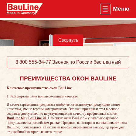
Меню
Главная
О компании
Свернуть
Пластиковые окна
Профили ПВХ
8 800 555-34-77 Звонок по России бесплатный
Монтажная пена
ПРЕИМУЩЕСТВА ОКОН BAULINE
Услуги
Ключевые преимущества окон BauLine
1. Комфортная цена при высочайшем качестве.
Вызвать замерщика
В своем стремлении предлагать наиболее качественную продукцию своим
клиентам, мы не терпим компромиссов. Это наш принцип и стал в основе
создания доступных, но не уступающих по качеству профильных систем
Контакты
BauLine 60
и
BauLine 70
. Немецкие окна BauLine – уникальное ценовое
предложение на российском рынке. Профиль, из которого изготавливают окна
BauLine, производится в России на новом современном заводе, где проходит
строжайший контроль на всех этапах.