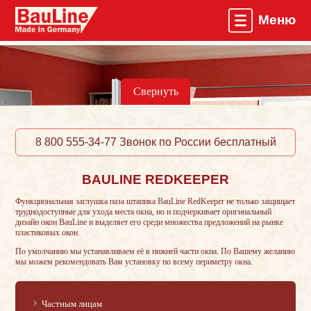
Меню
Главная
О компании
Свернуть
Пластиковые окна
Профили ПВХ
8 800 555-34-77 Звонок по России бесплатный
Монтажная пена
BAULINE REDKEEPER
Услуги
Функциональная заглушка паза штапика BauLine RedKeeper не только защищает
труднодоступные для ухода места окна, но и подчеркивает оригинальный
дизайн окон BauLine и выделяет его среди множества предложений на рынке
Вызвать замерщика
пластиковых окон.
По умолчанию мы устанавливаем её в нижней части окна. По Вашему желанию
Контакты
мы можем рекомендовать Вам установку по всему периметру окна.
Частным лицам